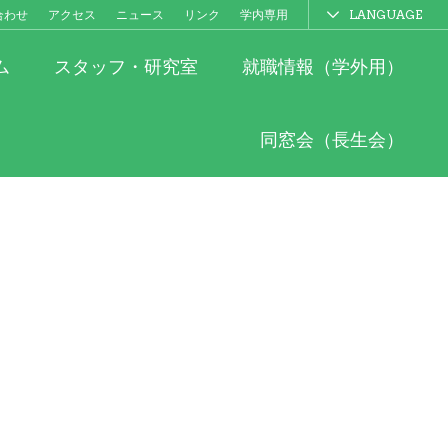
合わせ
アクセス
ニュース
リンク
学内専用
LANGUAGE
ム
スタッフ・研究室
就職情報（学外用）
同窓会（長生会）